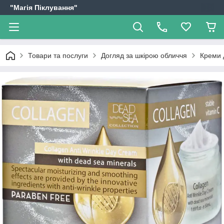
"Магія Піклування"
Товари та послуги
Догляд за шкірою обличчя
Креми 