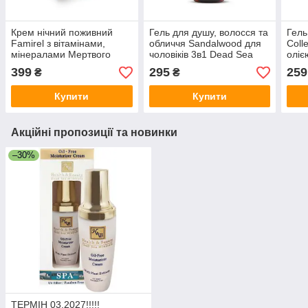
Крем нічний поживний
Гель для душу, волосся та
Гель
Famirel з вітамінами,
обличчя Sandalwood для
Coll
мінералами Мертвого
чоловіків 3в1 Dead Sea
оліє
моря, 50 мл, арт: 085175
Collection, 1000 мл
Мерт
399
295
259
₴
₴
Купити
Купити
Акційні пропозиції та новинки
–30%
ТЕРМІН 03.2027!!!!!