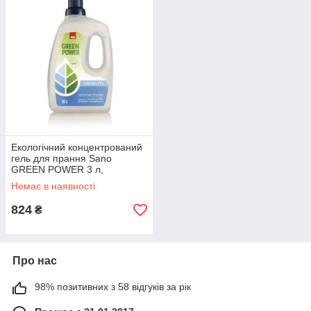
переваги очевидні.
Вибрати засіб для прання →
Це гіпоалергенна продукція, яка не викличе
подразнення, свербежу, почервоніння і
інших негативних реакцій
Екологічний концентрований
Впливати кошти починають вже з перших
гель для прання Sano
хвилин, тому речі краще і швидше
GREEN POWER 3 л,
очищаються.
арт.352139
Немає в наявності
824
₴
Зв'язатися з н
Серед багатого асортименту вашої 
Про нас
зарекомендували себе як 
98% позитивних з 58 відгуків за рік