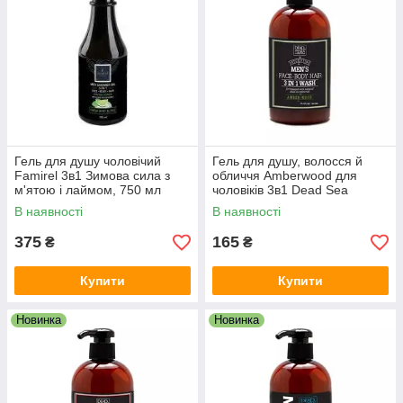
Гель для душу чоловічий
Гель для душу, волосся й
Famirel 3в1 Зимова сила з
обличчя Amberwood для
м'ятою і лаймом, 750 мл
чоловіків 3в1 Dead Sea
Collection 500 мл
В наявності
В наявності
375
165
₴
₴
Купити
Купити
Новинка
Новинка