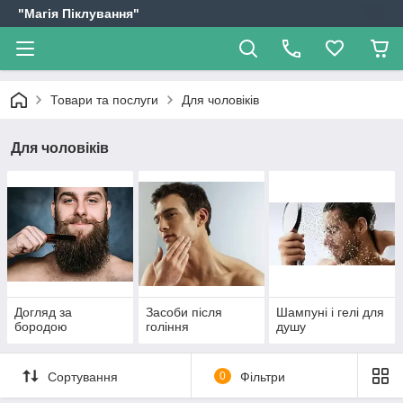
"Магія Піклування"
Товари та послуги
Для чоловіків
Для чоловіків
Догляд за
Засоби після
Шампуні і гелі для
бородою
гоління
душу
Сортування
0
Фільтри