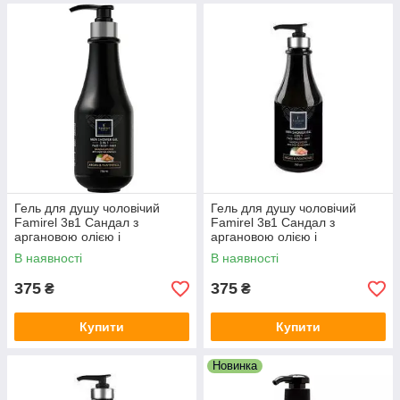
Гель для душу чоловічий
Гель для душу чоловічий
Famirel 3в1 Сандал з
Famirel 3в1 Сандал з
аргановою олією і
аргановою олією і
пантенолом, для обличчя,
пантенолом, для обличчя,
В наявності
В наявності
тіла та волосся, 750 мл
тіла та волосся, 750 мл
375
375
₴
₴
Купити
Купити
Новинка