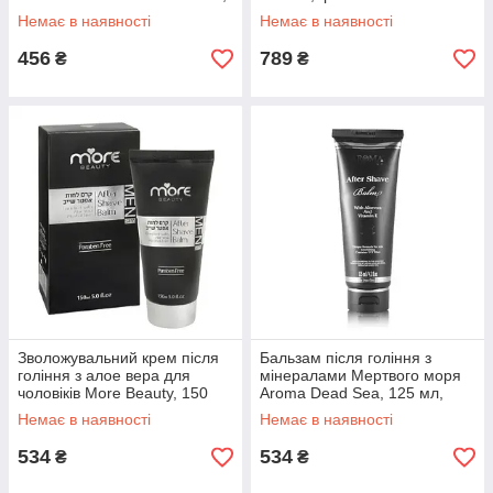
арт.570860
Немає в наявності
Немає в наявності
456
789
₴
₴
Зволожувальний крем після
Бальзам після гоління з
гоління з алое вера для
мінералами Мертвого моря
чоловіків More Beauty, 150
Aroma Dead Sea, 125 мл,
мл, арт:799516
арт:492626
Немає в наявності
Немає в наявності
534
534
₴
₴