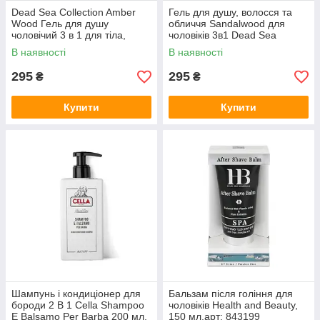
Dead Sea Collection Amber
Гель для душу, волосся та
Wood Гель для душу
обличчя Sandalwood для
чоловічий 3 в 1 для тіла,
чоловіків 3в1 Dead Sea
волосся й обличчя 1000 мл
Collection, 1000 мл
В наявності
В наявності
295
295
₴
₴
Купити
Купити
Шампунь і кондиціонер для
Бальзам після гоління для
бороди 2 В 1 Cella Shampoo
чоловіків Health and Beauty,
E Balsamo Per Barba 200 мл,
150 мл,арт: 843199