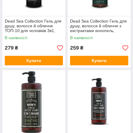
Dead Sea Collection Гель для
Dead Sea Collection Гель для
душу, волосся й обличчя
душу, волосся й обличчя з
ТОП-10 для чоловіків 3в1,
екстрактами конопель,
1000 мл, арт.429375
кокоса та лайма для, 1000
В наявності
В наявності
мл, арт.428064
279
259
₴
₴
Купити
Купити