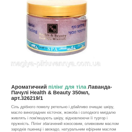
Ароматичний
пілінг для тіла
Лаванда-
Пачулі Health & Beauty 350мл,
арт.326219/1
Сіль дрібного помелу ретельно і дбайливо очищає шкіру,
масло виноградних кісточок, жожоба і солодкого мигдалю
живлять і пом'якшують шкіру, відновлюючи її тургор і
пружність. Пілінг збагачений кокосовим, оливковим маслом
зародків пшениці і авокадо, натуральним ефірним маслом