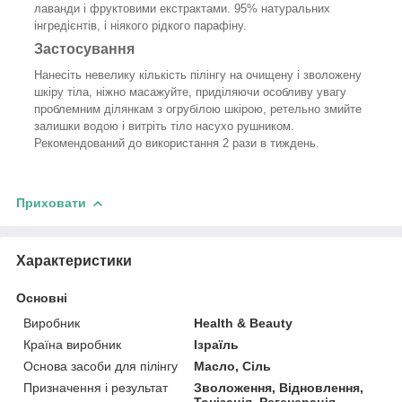
лаванди і фруктовими екстрактами. 95% натуральних
інгредієнтів, і ніякого рідкого парафіну.
Застосування
Нанесіть невелику кількість пілінгу на очищену і зволожену
шкіру тіла, ніжно масажуйте, приділяючи особливу увагу
проблемним ділянкам з огрубілою шкірою, ретельно змийте
залишки водою і витріть тіло насухо рушником.
Рекомендований до використання 2 рази в тиждень.
Приховати
Характеристики
Основні
Виробник
Health & Beauty
Країна виробник
Ізраїль
Основа засоби для пілінгу
Масло, Сіль
Призначення і результат
Зволоження, Відновлення,
Тонізація, Регенерація,