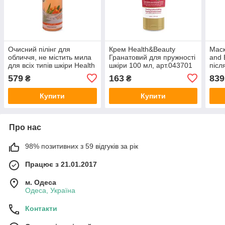
Очисний пілінг для
Крем Health&Beauty
Маск
обличчя, не містить мила
Гранатовий для пружності
and 
для всіх типів шкіри Health
шкіри 100 мл, арт.043701
післ
and Beauty 250 мл
500 
579
163
839
₴
₴
Купити
Купити
Про нас
98% позитивних з 59 відгуків за рік
Працює з 21.01.2017
м. Одеса
Одеса, Україна
Контакти