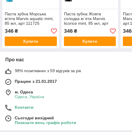
Паста зубна Морська
Паста зубна Жовта
Паст
м'ята Marvis aquatic mint,
солодка м`ята Marvis
Marv
85 мл, арт 111725
licorice mint, 85 мл, арт
арт.
111749
346
346
346
₴
₴
Купити
Купити
Про нас
98% позитивних з 59 відгуків за рік
Працює з 21.01.2017
м. Одеса
Одеса, Україна
Контакти
Сьогодні вихідний
Показати весь графік роботи