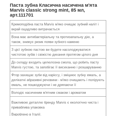
Паста зубна Класична насичена м'ята
Marvis classic strong mint, 85 мл,
арт.111701
Кремоподібна паста Marvis м'яко очищає зубний наліт і
вкрай ощадливо витрачається
Вона має антибактеріальну та протизапальну дію, а
також, знижує ризик появи зубного каменю
З цієї зубною пастою ви будете насолоджуватися
чистотою зубів і свіжістю дихання протягом цілого дня
До складу входить целюлозна смола, що робить пасту
Marvis густою, та запобігає її висиханню і розшаруванню
Фтор захищає зуби від карієсу, і зміцнює зубну емаль, а
делікатні абразивні речовини - м'яко очищають і полірують
емаль, не пошкоджуючи і не дряпаючи її
Володіє насиченим м'ятним смаком і ароматом
Важливою деталлю бренду Marvis є екологічно чиста і
приваблива упаковка
Вироблено в Італії.