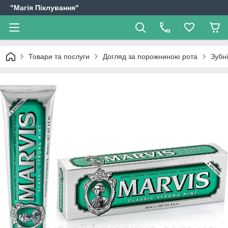
"Магія Піклування"
Товари та послуги
Догляд за порожниною рота
Зубн