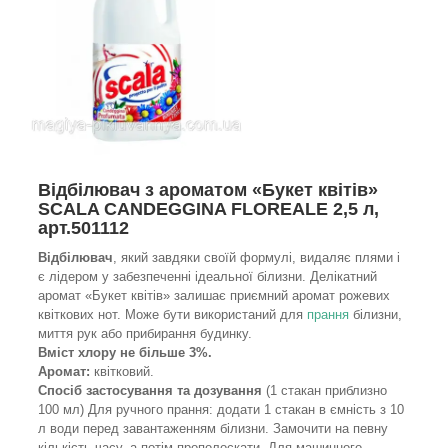
Відбілювач з ароматом «Букет квітів»
SCALA CANDEGGINA FLOREALE 2,5 л,
арт.501112
Відбілювач
, який завдяки своїй формулі, видаляє плями і
є лідером у забезпеченні ідеальної білизни. Делікатний
аромат «Букет квітів» залишає приємний аромат рожевих
квіткових нот. Може бути використаний для
прання
білизни,
миття рук або прибирання будинку.
Вміст хлору не більше 3%.
Аромат:
квітковий.
Спосіб застосування та дозування
(1 стакан приблизно
100 мл) Для ручного прання: додати 1 стакан в ємність з 10
л води перед завантаженням білизни. Замочити на певну
кількість часу, а потім прополоскати. Для машинного