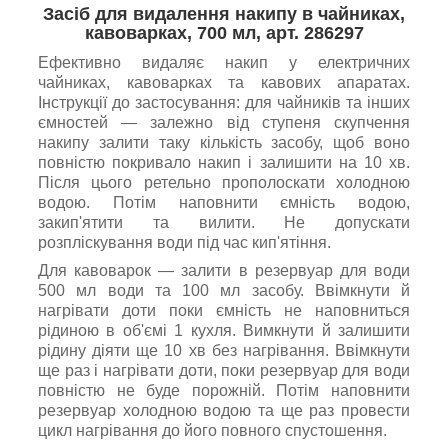
Засіб для видалення накипу в чайниках,
кавоварках, 700 мл, арт. 286297
Ефективно видаляє накип у електричних
чайниках, кавоварках та кавових апаратах.
Інструкції до застосування: для чайників та інших
ємностей — залежно від ступеня скупчення
накипу залити таку кількість засобу, щоб воно
повністю покривало накип і залишити на 10 хв.
Після цього ретельно прополоскати холодною
водою. Потім наповнити ємність водою,
закип'ятити та вилити. Не допускати
розпліскування води під час кип'ятіння.
Для кавоварок — залити в резервуар для води
500 мл води та 100 мл засобу. Ввімкнути й
нагрівати доти поки ємність не наповниться
рідиною в об'ємі 1 кухля. Вимкнути й залишити
рідину діяти ще 10 хв без нагрівання. Ввімкнути
ще раз і нагрівати доти, поки резервуар для води
повністю не буде порожній. Потім наповнити
резервуар холодною водою та ще раз провести
цикл нагрівання до його повного спустошення.