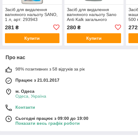
Засіб для видалення
Засіб для видалення
Засі
вапняного нальоту SANO,
вапняного нальоту Sano
маш
1 л, арт: 293943
Anti Kalk загального
500 
призначення 4 в 1 700 мл
281
280
272
₴
₴
Купити
Купити
Про нас
98% позитивних з 58 відгуків за рік
Працює з 21.01.2017
м. Одеса
Одеса, Україна
Контакти
Сьогодні працює з 09:00 до 19:00
Показати весь графік роботи