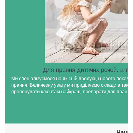
Для прання дитячих речей. а та
Ми спеціалізуємося на якісній продукції нового поколі
прання. Величезну увагу ми приділяємо складу, а тако
пропонувати клієнтам найкращі препарати для прання
Наш к