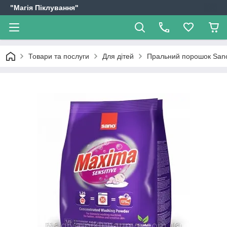
"Магія Піклування"
Товари та послуги
Для дітей
Пральний порошок Sano M