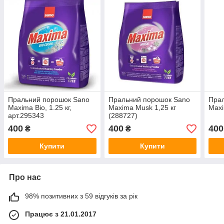
Пральний порошок Sano
Пральний порошок Sano
Пра
Maxima Bio, 1.25 кг,
Maxima Musk 1,25 кг
Maxi
арт.295343
(288727)
400
400
400
₴
₴
Купити
Купити
Про нас
98% позитивних з 59 відгуків за рік
Працює з 21.01.2017