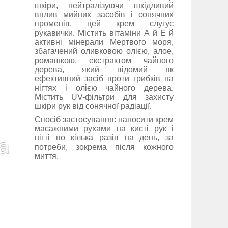
шкіри, нейтралізуючи шкідливий
вплив мийних засобів і сонячних
променів, цей крем слугує
рукавички. Містить вітаміни А й Е й
активні мінерали Мертвого моря,
збагачений оливковою олією, алое,
ромашкою, екстрактом чайного
дерева, який відомий як
ефективний засіб проти грибків на
нігтях і олією чайного дерева.
Містить UV-фільтри для захисту
шкіри рук від сонячної радіації.
Спосіб застосування: наносити крем
масажними рухами на кисті рук і
нігті по кілька разів на день, за
потреби, зокрема після кожного
миття.