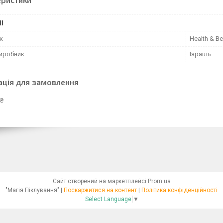
І
к
Health & Be
виробник
Ізраїль
ація для замовлення
 ₴
Сайт створений на маркетплейсі
Prom.ua
"Магія Піклування" |
Поскаржитися на контент
|
Політика конфіденційності
Select Language
▼