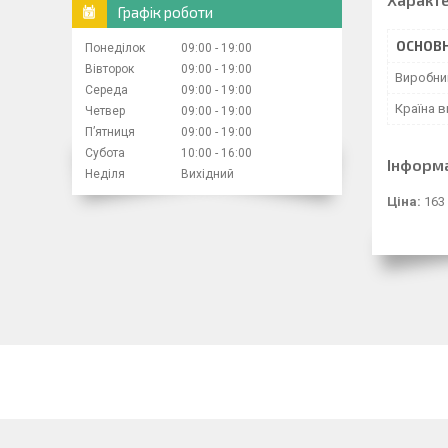
Графік роботи
ОСНОВН
Понеділок
09:00
19:00
Вівторок
09:00
19:00
Виробни
Середа
09:00
19:00
Країна 
Четвер
09:00
19:00
Пʼятниця
09:00
19:00
Субота
10:00
16:00
Інформ
Неділя
Вихідний
Ціна:
163