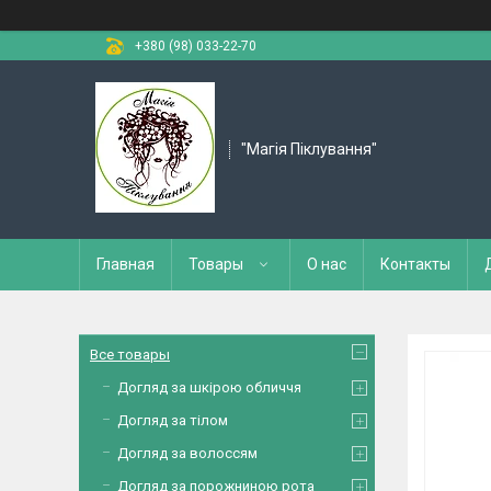
+380 (98) 033-22-70
"Магія Піклування"
Главная
Товары
О нас
Контакты
Все товары
Догляд за шкірою обличчя
Догляд за тілом
Догляд за волоссям
Догляд за порожниною рота