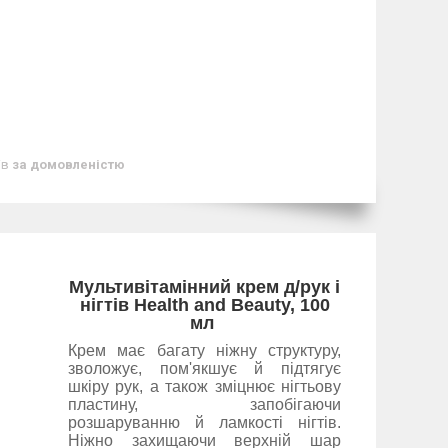
ів
за домовленістю
Мультивітамінний крем д/рук і
нігтів Health and Beauty, 100
мл
Крем має багату ніжну структуру,
зволожує, пом'якшує й підтягує
шкіру рук, а також зміцнює нігтьову
пластину, запобігаючи
розшаруванню й ламкості нігтів.
Ніжно захищаючи верхній шар