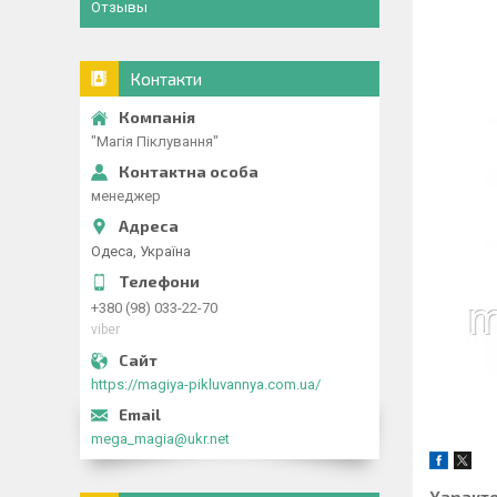
Отзывы
Контакти
"Магія Піклування"
менеджер
Одеса, Україна
+380 (98) 033-22-70
viber
https://magiya-pikluvannya.com.ua/
mega_magia@ukr.net
Характ