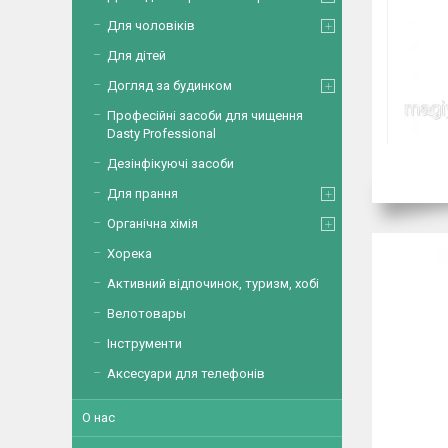
Для чоловіків
Для дітей
Догляд за будинком
Професійні засоби для чищення
Dasty Professional
Дезінфікуючі засоби
Для прання
Органічна хімія
Хорека
Активний відпочинок, туризм, хобі
Велотовары
Інструменти
Аксесуари для телефонів
О нас