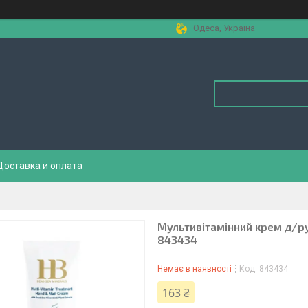
Одеса, Україна
Доставка и оплата
Мультивітамінний крем д/рук 
843434
Немає в наявності
Код:
843434
163 ₴