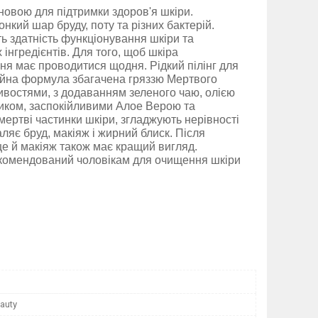
новою для підтримки здоров'я шкіри.
нкий шар бруду, поту та різних бактерій.
ь здатність функціонування шкіри та
нгредієнтів. Для того, щоб шкіра
я має проводитися щодня. Рідкий пілінг для
ційна формула збагачена гряззю Мертвого
востями, з додаванням зеленого чаю, олією
тиком, заспокійливими Алое Верою та
ертві частинки шкіри, згладжують нерівності
ляє бруд, макіяж і жирний блиск. Після
ще й макіяж також має кращий вигляд.
екомендований чоловікам для очищення шкіри
auty