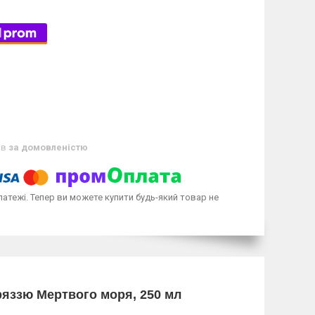
ів
за домовленістю
латежі. Тепер ви можете купити будь-який товар не
 гряззю Мертвого моря, 250 мл