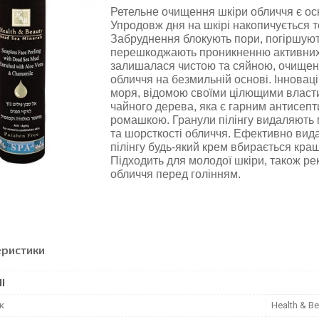
Ретельне очищення шкіри обличчя є ос
Упродовж дня на шкірі накопичується то
Забруднення блокують пори, погіршуют
перешкоджають проникненню активних і
залишалася чистою та сяйною, очищенн
обличчя на безмильній основі. Іннова
моря, відомою своїми цілющими власти
чайного дерева, яка є гарним антисеп
ромашкою. Гранули пілінгу видаляють м
та шорсткості обличчя. Ефективно вида
пілінгу будь-який крем вбирається кра
Підходить для молодої шкіри, також р
обличчя перед голінням.
еристики
І
к
Health & Be