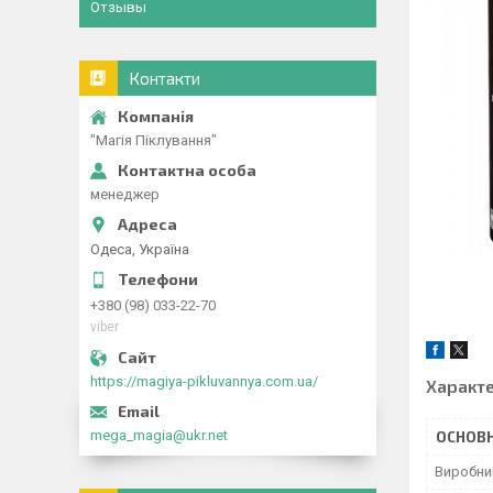
Отзывы
Контакти
"Магія Піклування"
менеджер
Одеса, Україна
+380 (98) 033-22-70
viber
https://magiya-pikluvannya.com.ua/
Характ
mega_magia@ukr.net
ОСНОВН
Виробни