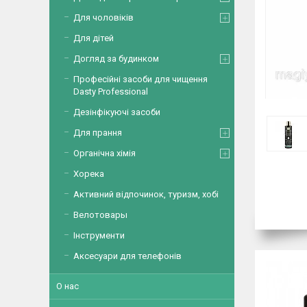
Для чоловіків
Для дітей
Догляд за будинком
Професійні засоби для чищення
Dasty Professional
Дезінфікуючі засоби
Для прання
Органічна хімія
Хорека
Активний відпочинок, туризм, хобі
Велотовары
Інструменти
Аксесуари для телефонів
О нас