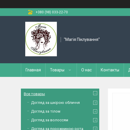
+380 (98) 033-22-70
"Магія Піклування"
Главная
Товары
О нас
Контакты
Все товары
Догляд за шкірою обличчя
Догляд за тілом
Догляд за волоссям
Догляд за порожниною рота