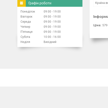
Графік роботи
Країна 
Понеділок
09:00
19:00
Інформ
Вівторок
09:00
19:00
Середа
09:00
19:00
Ціна:
579
Четвер
09:00
19:00
Пʼятниця
09:00
19:00
Субота
10:00
16:00
Неділя
Вихідний