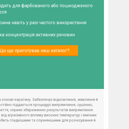
одить для фарбованого або пошкодженого
сся
омна навіть у разі частого використання
ка концентрація активних речовин
Що ще приготував наш каталог?
на основі кератину. Забезпечує відновлення, живлення й
стійно піддається процедурі випрямлення, сушінню,
риття, сприяє збереженню результатів випрямлення.
 від агресивного впливу високих температур і хімічних
робить гладкішими та слухнянішими для розчісування й