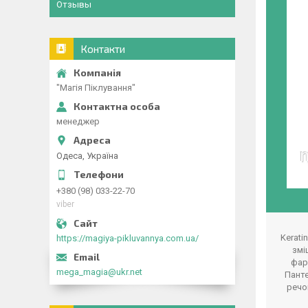
Отзывы
Контакти
"Магія Піклування"
менеджер
Одеса, Україна
+380 (98) 033-22-70
viber
Kerati
https://magiya-pikluvannya.com.ua/
змі
фар
mega_magia@ukr.net
Панте
речо