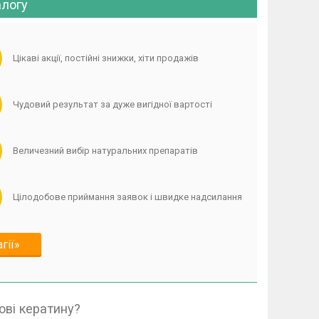
алогу
Цікаві акції, постійні знижки, хіти продажів
Чудовий результат за дуже вигідної вартості
Величезний вибір натуральних препаратів
Цілодобове приймання заявок і швидке надсилання
гії»
ові кератину?