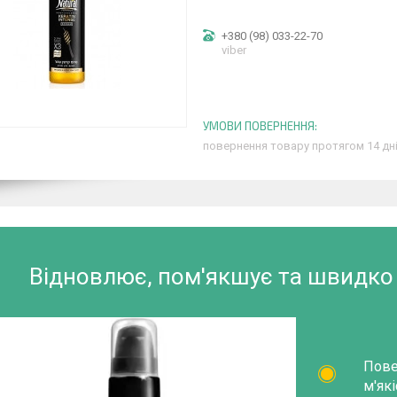
+380 (98) 033-22-70
viber
повернення товару протягом 14 дн
Відновлює, пом'якшує та швидко
Пове
м'які