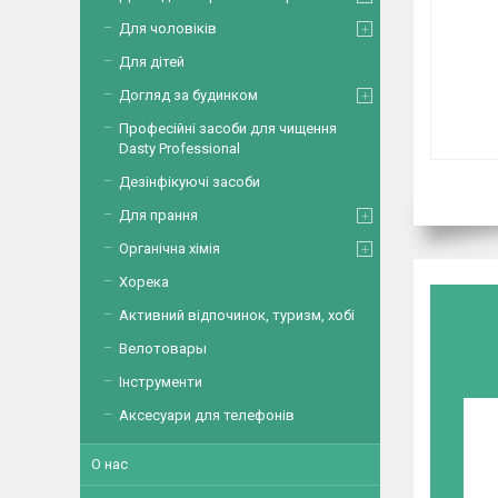
Для чоловіків
Для дітей
Догляд за будинком
Професійні засоби для чищення
Dasty Professional
Дезінфікуючі засоби
Для прання
Органічна хімія
Хорека
Активний відпочинок, туризм, хобі
Велотовары
Інструменти
Аксесуари для телефонів
О нас