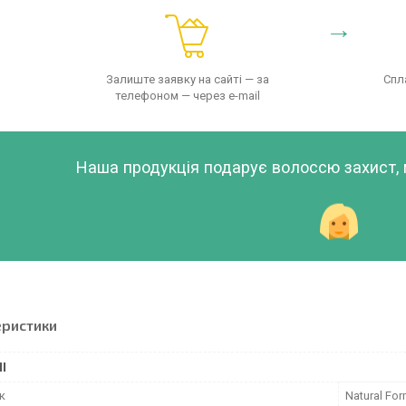
→
Залиште заявку на сайті — за
Спл
телефоном — через e-mail
Наша продукція подарує волоссю захист, м'
еристики
І
к
Natural For