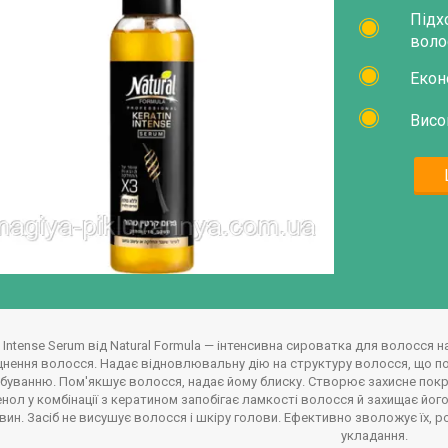
Підх
воло
Екон
Висо
n Intense Serum від Natural Formula — інтенсивна сироватка для волосся 
цнення волосся. Надає відновлювальну дію на структуру волосся, що по
буванню. Пом'якшує волосся, надає йому блиску. Створює захисне пок
нол у комбінації з кератином запобігає ламкості волосся й захищає його
вин. Засіб не висушує волосся і шкіру голови. Ефективно зволожує їх, 
укладання.