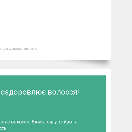
ів
за домовленістю
 оздоровлює волосся!
ртає волоссю блиск, силу, сяйво та
сть