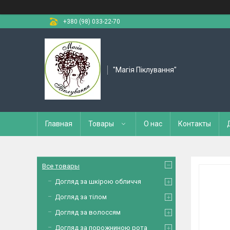
+380 (98) 033-22-70
"Магія Піклування"
Главная
Товары
О нас
Контакты
Все товары
Догляд за шкірою обличчя
Догляд за тілом
Догляд за волоссям
Догляд за порожниною рота