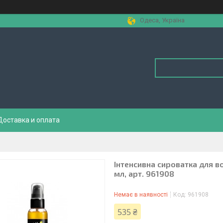
Одеса, Україна
Доставка и оплата
Інтенсивна сироватка для во
мл, арт. 961908
Немає в наявності
Код:
961908
535 ₴