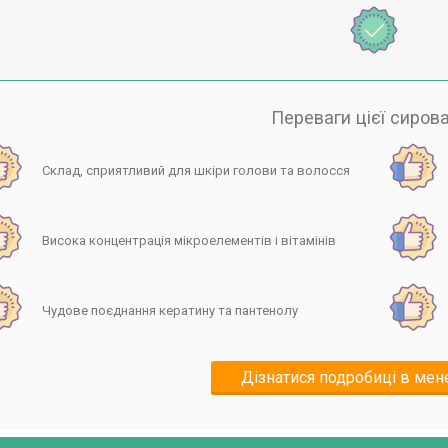
Переваги цієї сиров
Склад, сприятливий для шкіри голови та волосся
Висока концентрація мікроелементів і вітамінів
Чудове поєднання кератину та пантенолу
Дізнатися подробиці в ме