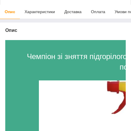
Опис
Характеристики
Доставка
Оплата
Умови п
Опис
Чемпіон зі зняття підгорілого
пос