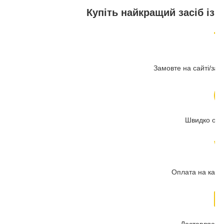
Купіть найкращий засіб із 
Замовте на сайті/за 
Швидко обр
Оплата на карт
Доставляємо 