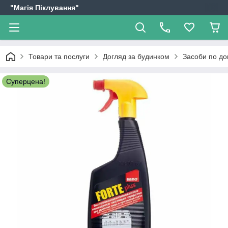
"Магія Піклування"
Товари та послуги
Догляд за будинком
Засоби по до
Суперцена!