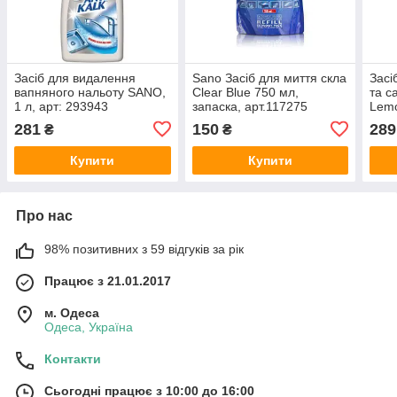
Засіб для видалення
Sano Засіб для миття скла
Засі
вапняного нальоту SANO,
Clear Blue 750 мл,
та с
1 л, арт: 293943
запаска, арт.117275
Lemo
арт.
281
150
289
₴
₴
Купити
Купити
Про нас
98% позитивних з 59 відгуків за рік
Працює з 21.01.2017
м. Одеса
Одеса, Україна
Контакти
Сьогодні працює з 10:00 до 16:00