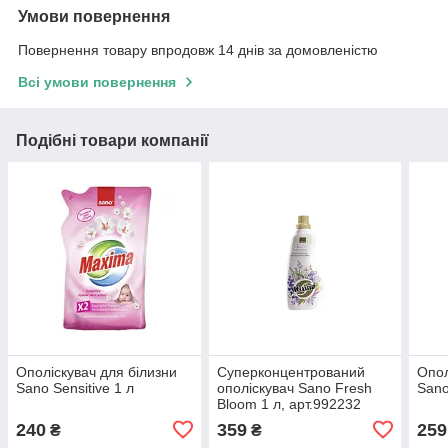
Умови повернення
Повернення товару впродовж 14 днів за домовленістю
Всі умови повернення
Подібні товари компанії
Ополіскувач для білизни
Суперконцентрований
Опол
Sano Sensitive 1 л
ополіскувач Sano Fresh
Sano
Bloom 1 л, арт.992232
240
359
259
₴
₴