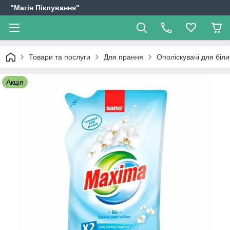
"Магія Піклування"
Товари та послуги
Для прання
Ополіскувачі для біл
Акція