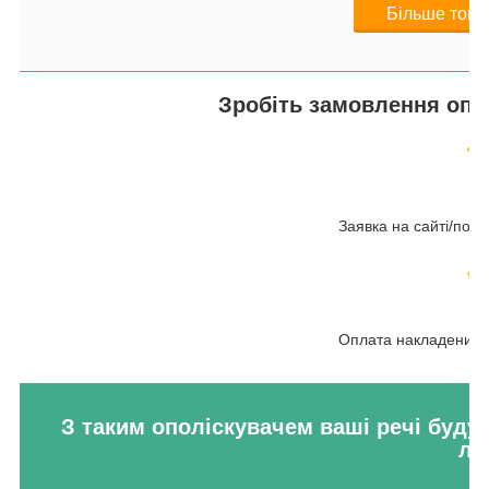
Більше товар
Зробіть замовлення опол
Заявка на сайті/по 
Оплата накладеним 
З таким ополіскувачем ваші речі будут
ле