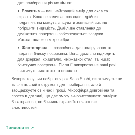
для прибирання різних кімнат.
Блакитна
— ваш найкращий вибір для скла та
екранів. Вона не залишає розводів і дрібних
подряпин, які можуть зіпсувати зовнішній вигляд і
погіршити видимість. Дбайливе ставлення до
делікатних поверхонь забезпечується завдяки
м'якості волокон мікрофібри.
Жовтогаряча
— розроблена для полірування та
надання блиску поверхням. Вона ідеально підходить
для дзеркал, кришталю, неіржавкої сталі та інших
блискучих поверхонь. Після її використання ваші речі
сяятимуть чистотою та свіжістю.
Використовуючи набір ганчірок Sano Sushi, ви отримуєте не
тільки якісний інструмент для прибирання, але й
заощаджуєте свій час і гроші. Мікрофібра довговічна та
проста в догляді, що дає змогу використовувати ганчірки
багаторазово, не боячись втрати їх початкових
властивостей.
Приховати