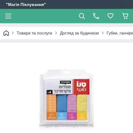
"Магія Піклування"
Товари та послуги
Догляд за будинком
Губки, ганчір