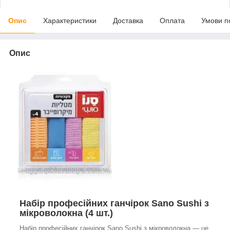
Опис
Характеристики
Доставка
Оплата
Умови п
Опис
Набір професійних ганчірок Sano Sushi з
мікроволокна (4 шт.)
Набір професійних ганчірок Sano Sushi з мікроволокна — це