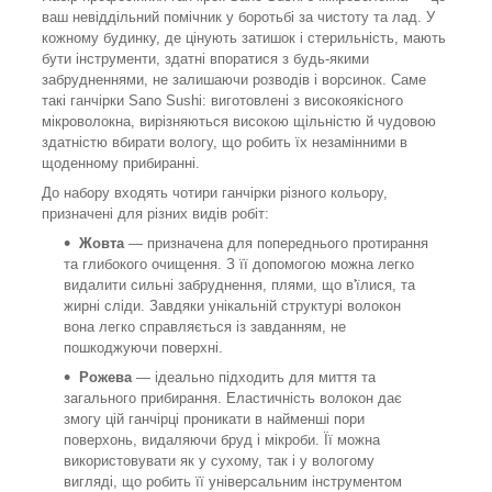
ваш невіддільний помічник у боротьбі за чистоту та лад. У
кожному будинку, де цінують затишок і стерильність, мають
бути інструменти, здатні впоратися з будь-якими
забрудненнями, не залишаючи розводів і ворсинок. Саме
такі ганчірки Sano Sushi: виготовлені з високоякісного
мікроволокна, вирізняються високою щільністю й чудовою
здатністю вбирати вологу, що робить їх незамінними в
щоденному прибиранні.
До набору входять чотири ганчірки різного кольору,
призначені для різних видів робіт:
Жовта
— призначена для попереднього протирання
та глибокого очищення. З її допомогою можна легко
видалити сильні забруднення, плями, що в'їлися, та
жирні сліди. Завдяки унікальній структурі волокон
вона легко справляється із завданням, не
пошкоджуючи поверхні.
Рожева
— ідеально підходить для миття та
загального прибирання. Еластичність волокон дає
змогу цій ганчірці проникати в найменші пори
поверхонь, видаляючи бруд і мікроби. Її можна
використовувати як у сухому, так і у вологому
вигляді, що робить її універсальним інструментом