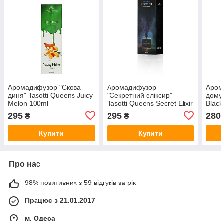
Аромадифузор "Скова
Аромадифузор
Аром
диня" Tasotti Queens Juicy
"Секретний еліксир"
дому
Melon 100ml
Tasotti Queens Secret Elixir
Blac
50 ml
295
295
280
₴
₴
Купити
Купити
Про нас
98% позитивних з 59 відгуків за рік
Працює з 21.01.2017
м. Одеса