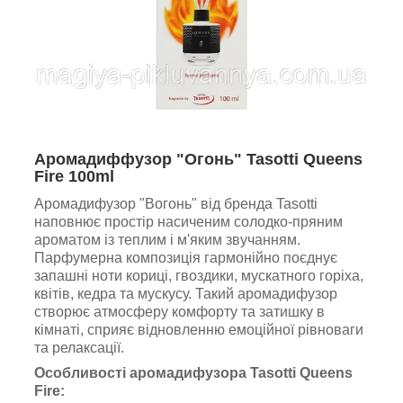
Аромадиффузор "Огонь" Tasotti Queens
Fire 100ml
Аромадифузор "Вогонь" від бренда Tasotti
наповнює простір насиченим солодко-пряним
ароматом із теплим і м'яким звучанням.
Парфумерна композиція гармонійно поєднує
запашні ноти кориці, гвоздики, мускатного горіха,
квітів, кедра та мускусу. Такий аромадифузор
створює атмосферу комфорту та затишку в
кімнаті, сприяє відновленню емоційної рівноваги
та релаксації.
Особливості аромадифузора Tasotti Queens
Fire: