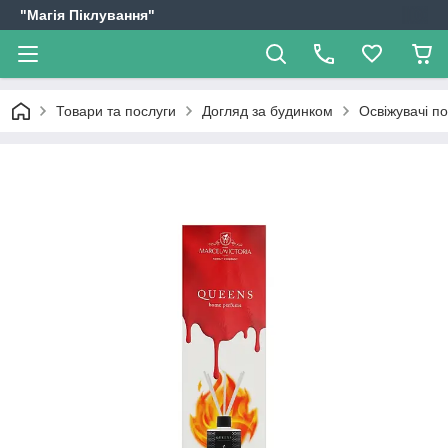
"Магія Піклування"
Товари та послуги
Догляд за будинком
Освіжувачі по