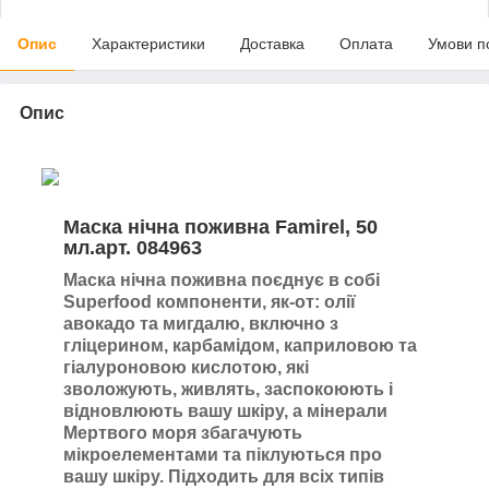
Опис
Характеристики
Доставка
Оплата
Умови п
Опис
Маска нічна поживна Famirel, 50
мл.арт. 084963
Маска нічна поживна поєднує в собі
Superfood компоненти, як-от: олії
авокадо та мигдалю, включно з
гліцерином, карбамідом, каприловою та
гіалуроновою кислотою, які
зволожують, живлять, заспокоюють і
відновлюють вашу шкіру, а мінерали
Мертвого моря збагачують
мікроелементами та піклуються про
вашу шкіру. Підходить для всіх типів