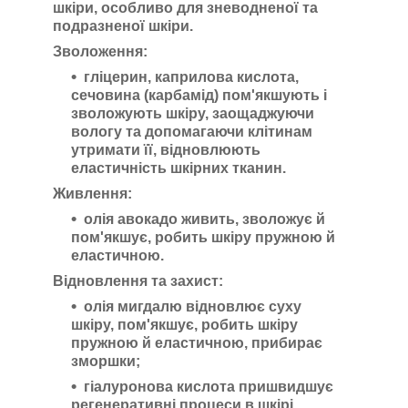
шкіри, особливо для зневодненої та
подразненої шкіри.
Зволоження:
гліцерин, каприлова кислота,
сечовина (карбамід) пом'якшують і
зволожують шкіру, заощаджуючи
вологу та допомагаючи клітинам
утримати її, відновлюють
еластичність шкірних тканин.
Живлення:
олія авокадо живить, зволожує й
пом'якшує, робить шкіру пружною й
еластичною.
Відновлення та захист:
олія мигдалю відновлює суху
шкіру, пом'якшує, робить шкіру
пружною й еластичною, прибирає
зморшки;
гіалуронова кислота пришвидшує
регенеративні процеси в шкірі,