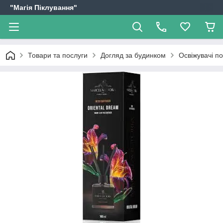
"Магія Піклування"
Товари та послуги
Догляд за будинком
Освіжувачі по