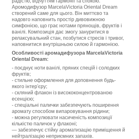
радістю, відчуттям гармонії та спокою.
Аромодифузор MarcelaVictoria Oriental Dream
створений саме для цього. Він миттєво та
надовго наповнить простір дивовижною
симфонією, що грає нотами прянощів, фруктів і
ванілі. Композиція дає змогу зануритися в
релаксувальний стан, позбутися стресів і тривог,
наповнитися внутрішньою силою й гармонією.
Особливості аромадифузора MarcelaVictoria
Oriental Dream:
- поєднує ноти ванілі, пряних спецій і солодких
фруктів;
- стильне оформлення для доповнення будь-
якого інтер'єру;
- скляний флакон із висококонцентрованою
есенцією;
- спеціальні палички забезпечують поширення
аромату способом випаровування рідини;
- можна регулювати насиченість композиції
кількістю паличок у флаконі;
— забезпечує стійку ароматизацію приміщення й
нейтралізацію неприємних запахів.