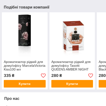
Подібні товари компанії
Ароматизатор рідкий для
Ароматизатор рідкий для
Аром
дому/офісу MarcelaVictoria
дому/офісу Tasotti
дому
Kiss100 мл
QUEENS AMBER NIGHT
Blac
100ml
335
280
280
₴
₴
Купити
Купити
Про нас