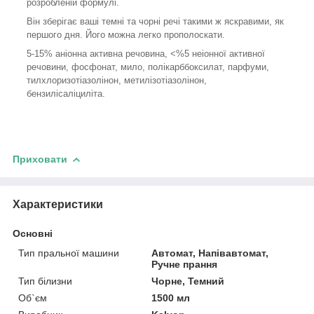
розробленій формулі.
Він зберігає ваші темні та чорні речі такими ж яскравими, як
першого дня. Його можна легко прополоскати.
5-15% аніонна активна речовина, <%5 неіонної активної
речовини, фосфонат, мило, полікарббоксилат, парфуми,
тилхлоризотіазолінон, метилізотіазолінон,
бензилісаліциліта.
Приховати
Характеристики
Основні
Тип пральної машини
Автомат, Напівавтомат,
Ручне прання
Тип білизни
Чорне, Темний
Об`єм
1500 мл