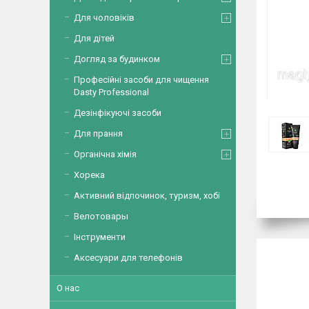
Для чоловіків
Для дітей
Догляд за будинком
Професійні засоби для чищення
Dasty Professional
Дезінфікуючі засоби
Для прання
Органічна хімія
Хорека
Активний відпочинок, туризм, хобі
Велотовары
Інструменти
Аксесуари для телефонів
О нас