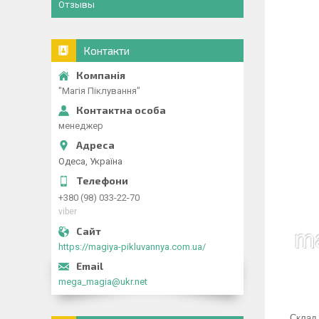
Отзывы
Контакти
"Магія Піклування"
менеджер
Одеса, Україна
+380 (98) 033-22-70
viber
https://magiya-pikluvannya.com.ua/
mega_magia@ukr.net
Склад 