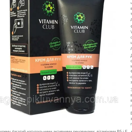
крему багатий натуральними активними речовинами: вітамінами В5 і E, 