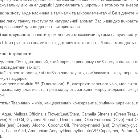
жувальну дію на епідерміс і допомагають у боротьбі з втомою та знево
кіра знову буде насичена вітамінами та мікроелементами! Ви відчуєте ні
ає легку танучу текстуру та натуральний аромат. Засіб швидко вбираєтьс
 призначений для щоденного використання.
б застосування:
нанести крем легкими масажними рухами на суху чисту 
:
Шкіра рук стає оксамитовою, доглянутою та довго зберігає молодість і 
ні інгредієнти:
улерен С60 гідратований, який сприяє тривалому глибокому зволоженню
иоксидантний захист;
лії кокоса та оливи, які глибоко зволожують, пом'якшують шкіру, перешк
икул і задирок;
омплекс вітамінів В5 (D-пантенол), Е, екстракти зеленого чаю, меліси та
тизапальну властивість, пришвидшують загоєння мікроушкоджень, зміц
ри.
тить:
Тваринних жирів, канцерогенних консервантів, хімічних барвників, п
:
Aqua, Melissa Officinalis Flower/Leaf/Stem, Camelia Sinensis (Green Tea), 
ower) Seed Oil, Glyceryl Stearate, Dimethicone, Olea Europaea (Olive) Fruit O
ide (and) Cetearyl Alcohol, Coconut Oil, Phenoxyethanol (and) Ethylhexylglyce
x, Lactic Acid, Ammonium Acryloyldimethyltaurate/VР Copolymer, Parfum, Melal
l.