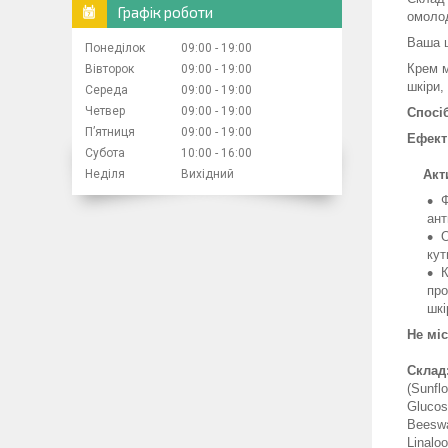
Графік роботи
омолод
Ваша ш
Понеділок
09:00
19:00
Крем м
Вівторок
09:00
19:00
шкіри,
Середа
09:00
19:00
Четвер
09:00
19:00
Спосі
Пʼятниця
09:00
19:00
Ефект
Субота
10:00
16:00
Неділя
Вихідний
Актив
Ф
ант
О
кут
К
про
шкі
Не міс
Склад
(Sunfl
Glucos
Beeswa
Linaloo