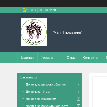
+380 (98) 033-22-70
"Магія Піклування"
Главная
Товары
О нас
Контакты
Все товары
Догляд за шкірою обличчя
Догляд за тілом
Догляд за волоссям
Догляд за порожниною рота