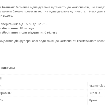
и безпеки:
Можлива індивідуальна чутливість до компонентів, що входят
станням бажано провести тест на індивідуальну чутливість. Тільки для з
ти водою.
 зберігання:
від +5 °C до +25 °C
 зберігання:
18 місяців
 зберігання після відкриття:
6 місяців
сидантна дія фулеренової води захищає компоненти косметичного засобу
еристики
І
к
VitaminClu
виробник
Україна
бу
Крем