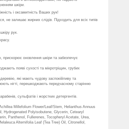
дненням шкіри.
жність і оксамитність Ваших рук!
я, не залишає жирних слідів. Підходить для всіх типів
шкіру рук.
красу.
, прискорює оновлення шкіри та забезпечує
оджають появі сухості та мікротріщин, грубих
 деревію, які мають чудову заспокійливу та
нюють нігті, перешкоджають передчасному старінню
арабенів, сульфатів і жорстких детергентів.
Achillea Millefolium Flower/Leaf/Stem, Helianthus Annuus
il, Hydrogenated Polyisobutene, Glycerin, Cetearyl
rin, Panthenol, Fullerenes, Tocopheryl Acetate, Ureа,
euca Alternifolia Leaf (Tea Tree) Oil, Citronellol,