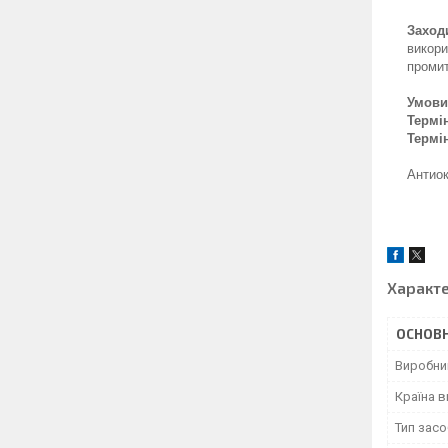
Заход
викори
проми
Умови
Термін
Термін
Антиок
Характ
ОСНОВН
Виробни
Країна 
Тип засо