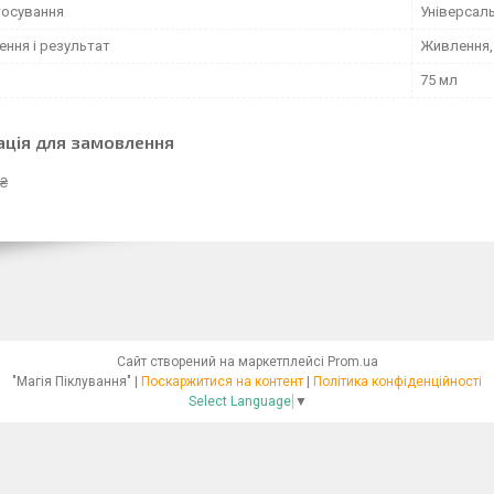
тосування
Універсал
ення і результат
Живлення,
75 мл
ація для замовлення
 ₴
Сайт створений на маркетплейсі
Prom.ua
"Магія Піклування" |
Поскаржитися на контент
|
Політика конфіденційності
Select Language
▼