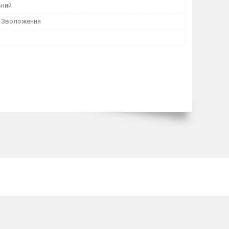
ьний
 Зволоження