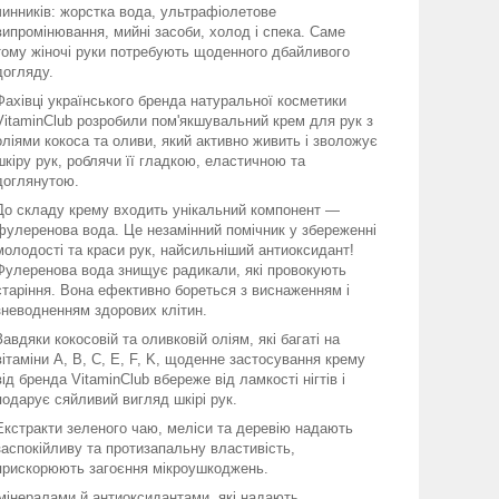
чинників: жорстка вода, ультрафіолетове
випромінювання, мийні засоби, холод і спека. Саме
тому жіночі руки потребують щоденного дбайливого
догляду.
Фахівці українського бренда натуральної косметики
VitaminClub розробили пом'якшувальний крем для рук з
оліями кокоса та оливи, який активно живить і зволожує
шкіру рук, роблячи її гладкою, еластичною та
доглянутою.
До складу крему входить унікальний компонент —
фулеренова вода. Це незамінний помічник у збереженні
молодості та краси рук, найсильніший антиоксидант!
Фулеренова вода знищує радикали, які провокують
старіння. Вона ефективно бореться з виснаженням і
зневодненням здорових клітин.
Завдяки кокосовій та оливковій оліям, які багаті на
вітаміни А, В, С, Е, F, K, щоденне застосування крему
від бренда VitaminClub вбереже від ламкості нігтів і
подарує сяйливий вигляд шкірі рук.
Екстракти зеленого чаю, меліси та деревію надають
заспокійливу та протизапальну властивість,
прискорюють загоєння мікроушкоджень.
мінералами й антиоксидантами, які надають