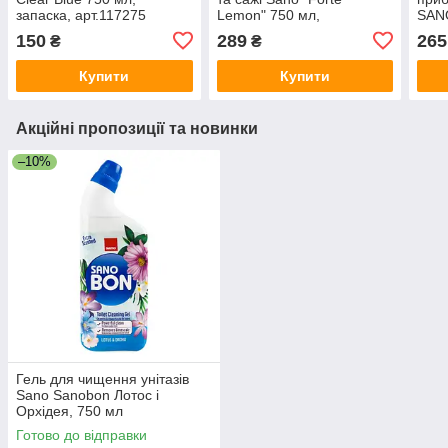
запаска, арт.117275
Lemon" 750 мл,
SANO
арт.992249
150
289
265
₴
₴
Купити
Купити
Акційні пропозиції та новинки
–10%
Гель для чищення унітазів
Sano Sanobon Лотос і
Орхідея, 750 мл
Готово до відправки