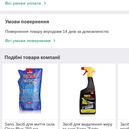
Всі умови оплати
Умови повернення
Повернення товару впродовж 14 днів за домовленістю
Всі умови повернення
Подібні товари компанії
Sano Засіб для миття скла
Засіб для видалення жиру
Засі
Clear Blue 750 мл,
та сажі Sano "Forte
приб