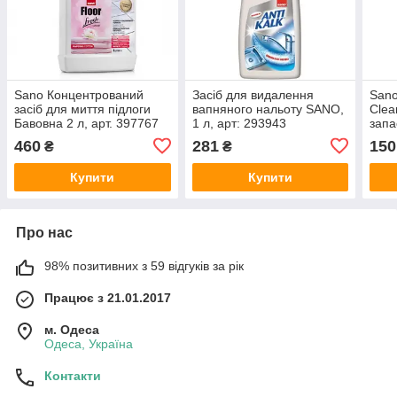
Sano Концентрований
Засіб для видалення
Sano
засіб для миття підлоги
вапняного нальоту SANO,
Clea
Бавовна 2 л, арт. 397767
1 л, арт: 293943
запа
460
281
150
₴
₴
Купити
Купити
Про нас
98% позитивних з 59 відгуків за рік
Працює з 21.01.2017
м. Одеса
Одеса, Україна
Контакти