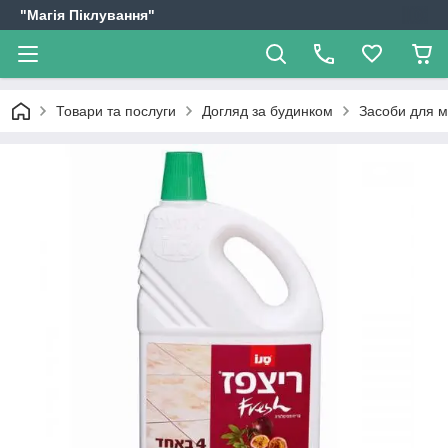
"Магія Піклування"
Товари та послуги
Догляд за будинком
Засоби для м