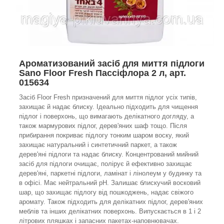
Ароматизований засіб для миття підлоги
Sano Floor Fresh Паcсіфлора 2 л, арт.
015634
Засіб Floor Fresh призначений для миття підлог усіх типів,
захищає й надає блиску. Ідеально підходить для чищення
підлог і поверхонь, що вимагають делікатного догляду, а
також мармурових підлог, дерев'яних шаф тощо. Після
прибирання покриває підлогу тонким шаром воску, який
захищає натуральний і синтетичний паркет, а також
дерев'яні підлоги та надає блиску. Концентрований мийний
засіб для підлоги очищає, полірує й ефективно захищає
дерев'яні, паркетні підлоги, ламінат і лінолеум у будинку та
в офісі. Має нейтральний pH. Залишає блискучий восковий
шар, що захищає підлогу від пошкоджень, надає свіжого
аромату. Також підходить для делікатних підлог, дерев'яних
меблів та інших делікатних поверхонь. Випускається в 1 і 2
літрових пляшках і запасних пакетах-наповнювачах.