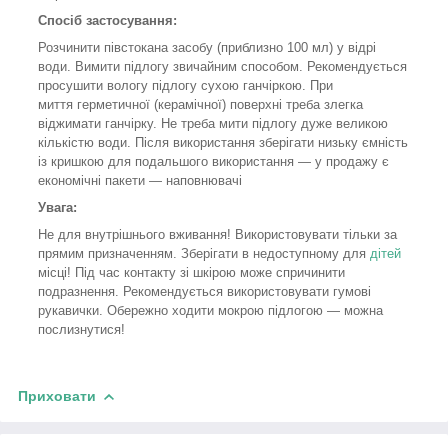
Спосіб застосування:
Розчинити півстокана засобу (приблизно 100 мл) у відрі
води. Вимити підлогу звичайним способом. Рекомендується
просушити вологу підлогу сухою ганчіркою. При
миття герметичної (керамічної) поверхні треба злегка
віджимати ганчірку. Не треба мити підлогу дуже великою
кількістю води. Після використання зберігати низьку ємність
із кришкою для подальшого використання — у продажу є
економічні пакети — наповнювачі
Увага:
Не для внутрішнього вживання! Використовувати тільки за
прямим призначенням. Зберігати в недоступному для
дітей
місці! Під час контакту зі шкірою може спричинити
подразнення. Рекомендується використовувати гумові
рукавички. Обережно ходити мокрою підлогою — можна
послизнутися!
Приховати