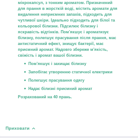
мікрокапсул, з тонким ароматом. Призначений
для прання в жорсткій воді, містить аромати для
видалення неприємних запахів, підходить для
чутливої шкіри. Ідеально підходить для білої та
кольорової білизни. Підсилює білизну і
яскравість відтінків. Пом'якшує і ароматизує
білизну, полегшує прасування після прання, має
антистатичний ефект, знищує бактерії, має
приємний аромат. Надовго збереже м'якість,
свіжість і аромат вашої білизни.
Пом'якшує і захищає білизну
Запобігає утворенню статичної електрики
Полегшує прасування одягу
Надає білизні приємний аромат
Розрахований на 40 прань.
Приховати