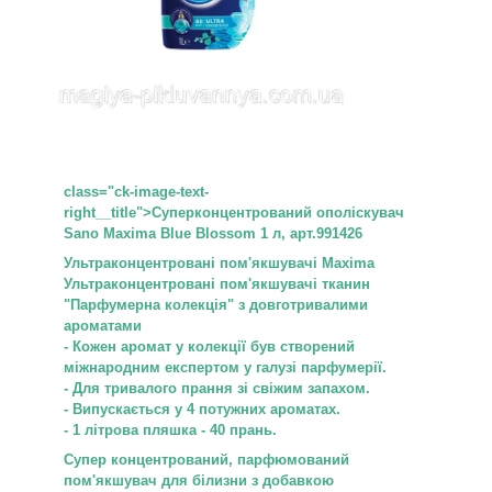
class="ck-image-text-
right__title">Суперконцентрований ополіскувач
Sano Maxima Blue Blossom 1 л, арт.991426
Ультраконцентровані пом'якшувачі Maxima
Ультраконцентровані пом'якшувачі тканин
"Парфумерна колекція" з довготривалими
ароматами
- Кожен аромат у колекції був створений
міжнародним експертом у галузі парфумерії.
- Для тривалого прання зі свіжим запахом.
- Випускається у 4 потужних ароматах.
- 1 літрова пляшка - 40 прань.
Супер концентрований, парфюмований
пом'якшувач для білизни з добавкою