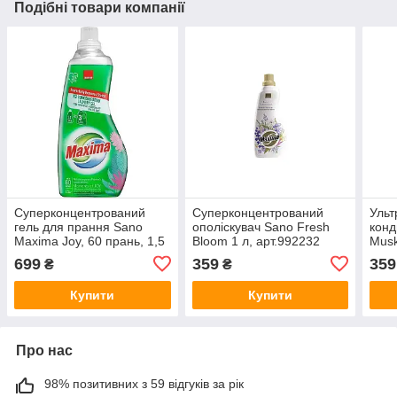
Подібні товари компанії
Суперконцентрований
Суперконцентрований
Ульт
гель для прання Sano
ополіскувач Sano Fresh
конд
Maxima Joy, 60 прань, 1,5
Bloom 1 л, арт.992232
Musk
л
арт.
699
359
359
₴
₴
Купити
Купити
Про нас
98% позитивних з 59 відгуків за рік