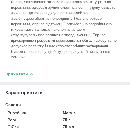
гігієна, яка залишає за собою виняткову чистоту ротової
порожнини, здоров'я зубної емалі та ясен і чудову свіжість
дихання, що супроводжує вас тривалий час.
Засіб чудово зберігає природний рН баланс ротової
порожнини, сприяє підтримці її оптимально задовільного
мікроклімату та надає найсприятливішого
структурувального впливу на тверді тканини. Сприяє
прискоренню процесів мінералізації, запобігає карієсу та не
допускає розвитку інших стоматологічних захворювань.
Виявляє неоціненну турботу про красу та білизну вашої
усмішки.
Приховати
Характеристики
Основні
Виробник
Marvis
Вага
75 г
Об`єм
75 мл