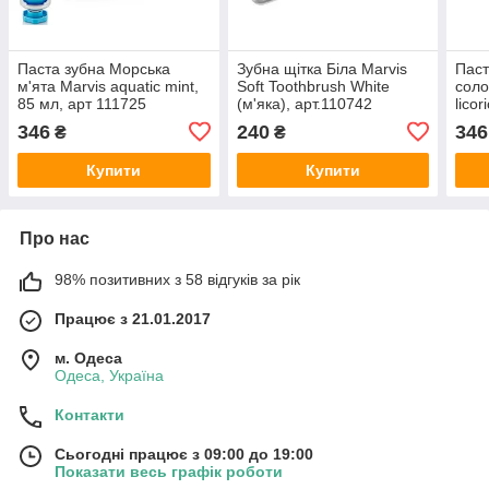
Паста зубна Морська
Зубна щітка Біла Marvis
Паст
м'ята Marvis aquatic mint,
Soft Toothbrush White
соло
85 мл, арт 111725
(м'яка), арт.110742
licor
1117
346
240
346
₴
₴
Купити
Купити
Про нас
98% позитивних з 58 відгуків за рік
Працює з 21.01.2017
м. Одеса
Одеса, Україна
Контакти
Сьогодні працює з 09:00 до 19:00
Показати весь графік роботи