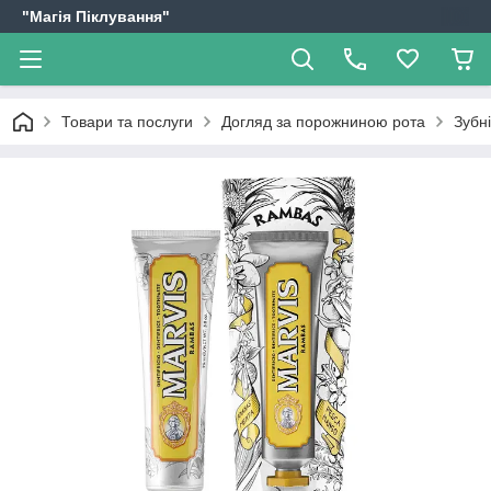
"Магія Піклування"
Товари та послуги
Догляд за порожниною рота
Зубн