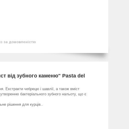
ів
за домовленістю
ст від зубного каменю" Pasta del
я. Екстракти чебрецю і шавлії, а також вміст
 утворенню бактеріального зубного нальоту, що є
.
не рішення для курців..