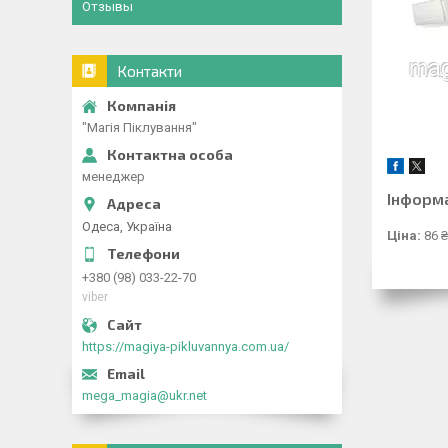
Отзывы
Контакти
"Магія Піклування"
менеджер
Інформ
Одеса, Україна
Ціна:
86 ₴
+380 (98) 033-22-70
viber
https://magiya-pikluvannya.com.ua/
mega_magia@ukr.net