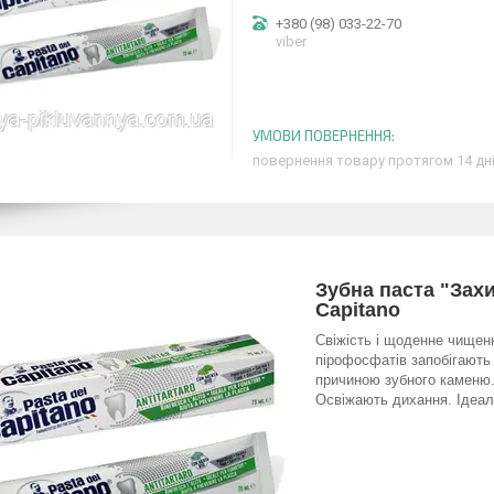
+380 (98) 033-22-70
viber
повернення товару протягом 14 дн
Зубна паста "Захи
Capitano
Свіжість і щоденне чищенн
пірофосфатів запобігають
причиною зубного каменю
Освіжають дихання. Ідеаль