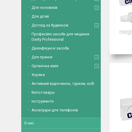
Для чоловіків
Для дітей
Догляд за будинком
Професійні засоби для чищення
Dasty Professional
Дезінфікуючі засоби
Для прання
Органічна хімія
Хорека
Активний відпочинок, туризм, хобі
Велотовары
Інструменти
Аксесуари для телефонів
О нас